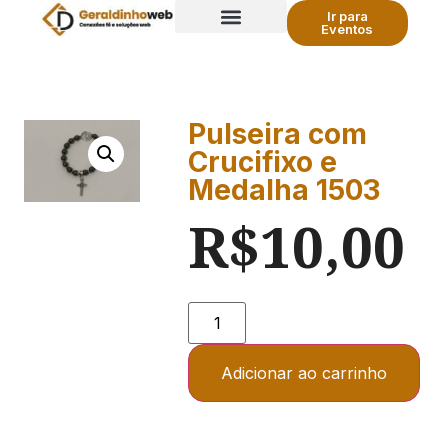
Ir para
Eventos
Eventos RCC
Pulso de Fé
Pulseira com
Crucifixo e
Medalha 1503
R$
10,00
Adicionar ao carrinho